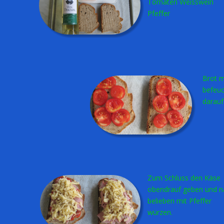
Tomaten Weisswein
Pfeffer
Brot mit Weisswein 
befeuchten und Tomaten
darauf verteilen.
Zum Schluss den Käse
obendrauf geben und nach
belieben mit Pfeffer
würzen.