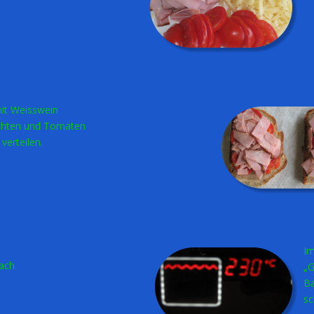
Anschliessend den
Schinken darauf geben.
Im Backofen mit
„Grillfunktion“ auf 230°C 
Backen bis der Käse
schmilzt.