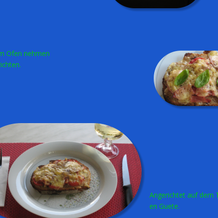
Eventuell fürs „Auge“
mit ein paar Basilikum
Blätter garnieren
Angerichtet auf dem Teller 
en Guete.