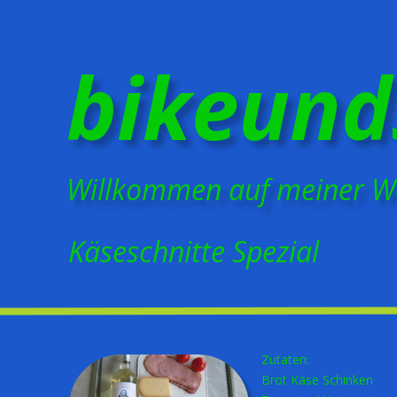
eundso.ch
uf meiner Webseite
Spezial
Zutaten:
Brot Käse Schinken