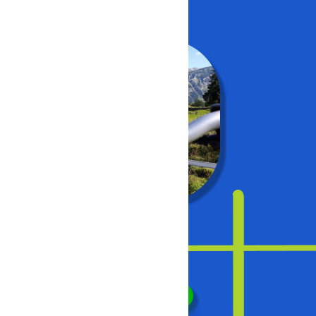
bik
Willkommen a
Käseschnitte 