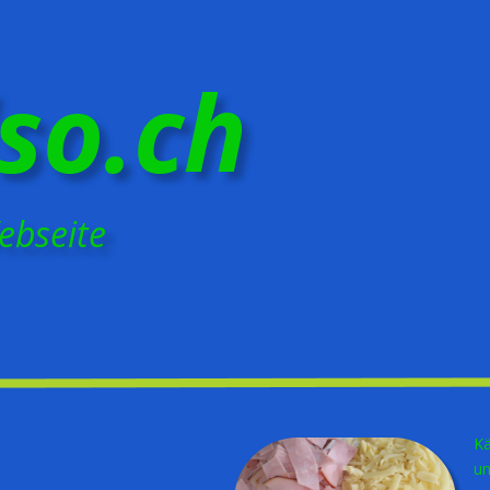
Käse reiben, Tomaten in Scheiben,
und Schinken in streifen schneiden