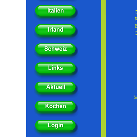
Video in Yo
Guscha-Dörfli
Radsportwoch
Bädertour VC
Churfirsten Al
Guscha-Dörfli